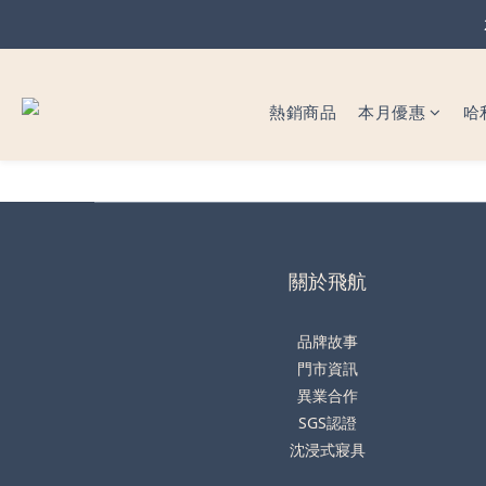
暖心父
熱銷商品
本月優惠
哈
暖心父
關於飛航
品牌故事
門市資訊
異業合作
SGS認證
沈浸式寢具