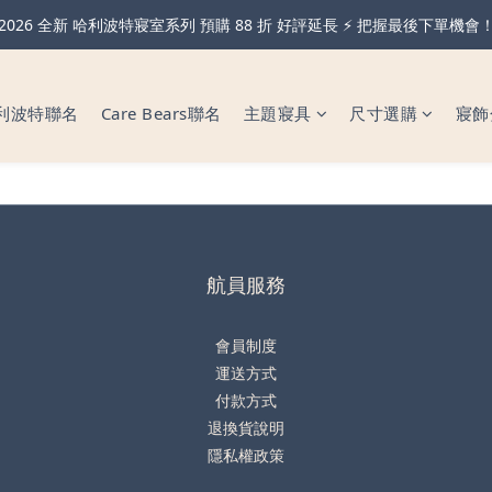
親節・天絲全系列＆純棉雙層紗 不限金額 享 88 折！現在下單 父親節前
2026 全新 哈利波特寢室系列 預購 88 折 好評延長 ⚡️ 把握最後下單機會
可機洗的獨立筒枕！全新天絲石墨烯獨立筒枕 限時買一送一🔥
利波特聯名
Care Bears聯名
主題寢具
尺寸選購
寢飾
親節・天絲全系列＆純棉雙層紗 不限金額 享 88 折！現在下單 父親節前
航員服務
會員制度
運送方式
付款方式
退換貨說明
隱私權政策