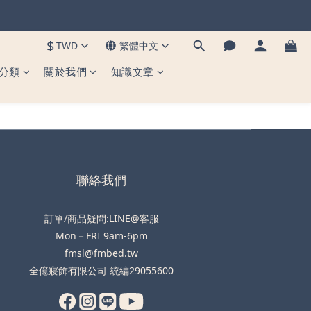
到貨 ✨
！
$
TWD
繁體中文
分類
關於我們
知識文章
到貨 ✨
聯絡我們
訂單/商品疑問:LINE@客服
Mon－FRI 9am-6pm
fmsl@fmbed.tw
全億寢飾有限公司 統編29055600