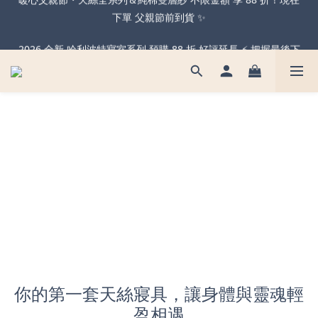
2026 全新 哈利波特寢室系列 預購 88 折 好評延長 ⚡️ 把握最後下
暖心父親節・天絲全系列＆純棉雙層紗 不限金額 享 88 折！現在
下單 父親節前到貨 ✨
單機會！
可機洗的獨立筒枕！全新天絲石墨烯獨立筒枕 限時買一送一🔥
暖心父親節・天絲全系列＆純棉雙層紗 不限金額 享 88 折！現在
下單 父親節前到貨 ✨
你的第一套天絲寢具，讓身體與靈魂輕
盈相遇