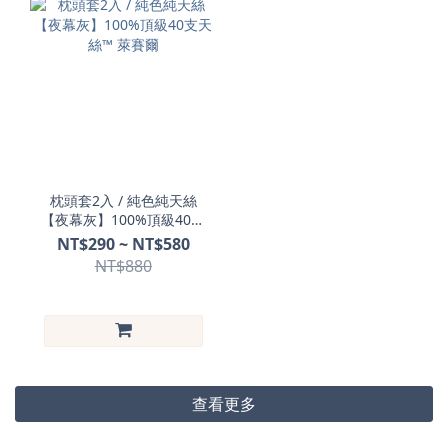
枕頭套2入 / 純色純天絲
【夜幕灰】100%頂級40支
天絲™ 萊賽爾
NT$290 ~ NT$580
NT$880
查看更多