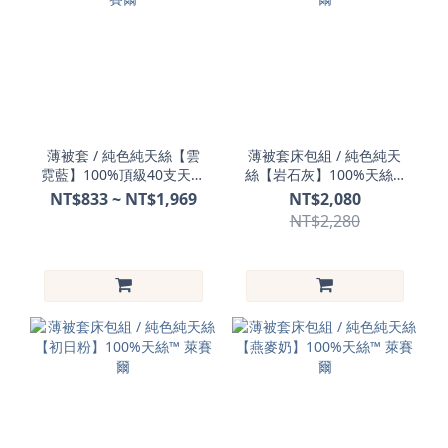
薄被套 / 純色純天絲【雲
薄被套床包組 / 純色純天
霓藍】100%頂級40支天絲
絲【岩石灰】100%天絲™
™ 萊賽爾
萊賽爾
NT$833 ~ NT$1,969
NT$2,080
NT$2,280