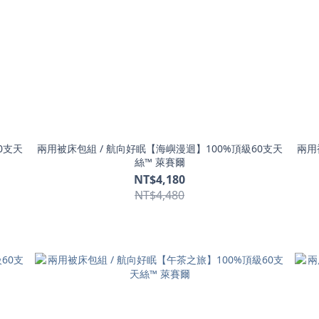
0支天
兩用被床包組 / 航向好眠【海嶼漫迴】100%頂級60支天
兩用
絲™ 萊賽爾
NT$4,180
NT$4,480