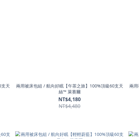
0支天
兩用被床包組 / 航向好眠【午茶之旅】100%頂級60支天
兩用
絲™ 萊賽爾
NT$4,180
NT$4,480