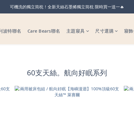
親節・天絲全系列＆純棉雙層紗 不限金額 享 88 折！現在下單 父親節前
可機洗的獨立筒枕！全新天絲石墨烯獨立筒枕 限時買一送一🔥
親節・天絲全系列＆純棉雙層紗 不限金額 享 88 折！現在下單 父親節前
利波特聯名
Care Bears聯名
主題寢具
尺寸選購
寢飾
60支天絲。航向好眠系列