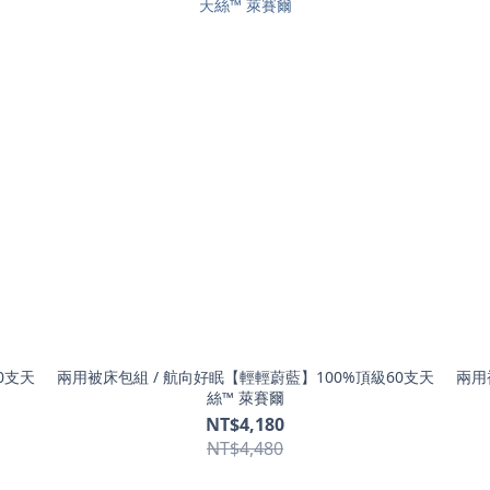
0支天
兩用被床包組 / 航向好眠【輕輕蔚藍】100%頂級60支天
兩用
絲™ 萊賽爾
NT$4,180
NT$4,480