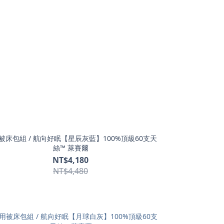
被床包組 / 航向好眠【星辰灰藍】100%頂級60支天
絲™ 萊賽爾
NT$4,180
NT$4,480