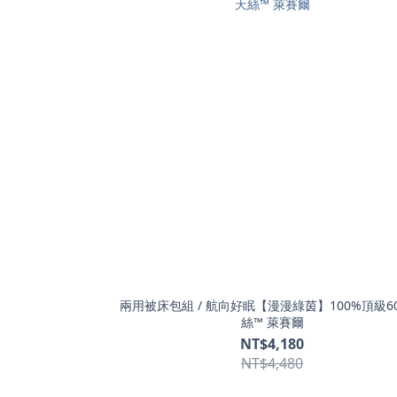
兩用被床包組 / 航向好眠【漫漫綠茵】100%頂級6
絲™ 萊賽爾
NT$4,180
NT$4,480