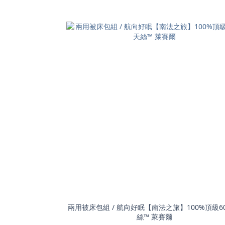
兩用被床包組 / 航向好眠【南法之旅】100%頂級6
絲™ 萊賽爾