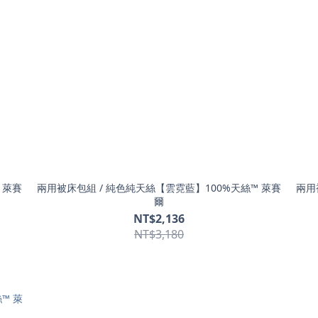
 萊賽
兩用被床包組 / 純色純天絲【雲霓藍】100%天絲™ 萊賽
兩用
爾
NT$2,136
NT$3,180