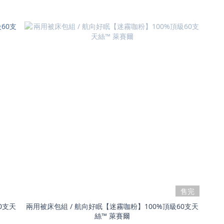
售完
0支天
兩用被床包組 / 航向好眠【迷霧咖粉】100%頂級60支天
絲™ 萊賽爾