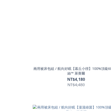
兩用被床包組 / 航向好眠【暮丘小徑】100%頂級6
絲™ 萊賽爾
NT$4,180
NT$4,480