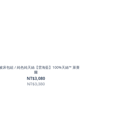
被床包組 / 純色純天絲【雲海藍】100%天絲™ 萊賽
爾
NT$3,080
NT$3,380