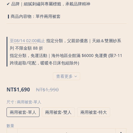
✔ 品牌｜細膩刺繡與專屬標籤，承載品牌精神
▎商品內容物：單件兩用被套
至
08/14 02:00
截止
指定分類，父親節優惠｜天絲＆雙層紗系
列 不限金額 88 折
指定分類，免運活動｜海外地區全館滿 $6000 免運費 (限7-11
跨境超取/宅配，暖暖冬日床包組除外)
查看更多
NT$1,690
NT$1,990
尺寸
: 兩用被套-單人
兩用被套-單人
兩用被套-雙人
兩用被套-特大
數量