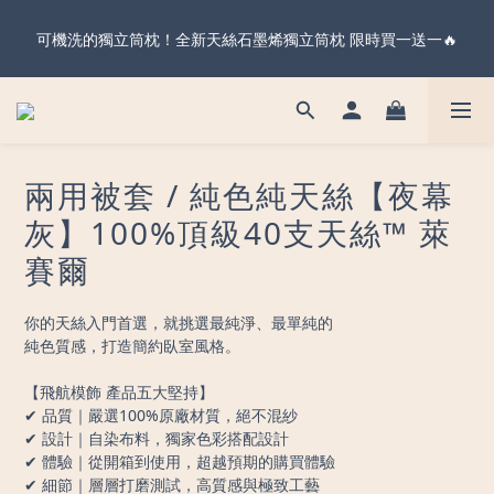
暖心父親節・天絲全系列＆純棉雙層紗 不限金額 享 88 折！現在
可機洗的獨立筒枕！全新天絲石墨烯獨立筒枕 限時買一送一🔥
下單 父親節前到貨 ✨
暖心父親節・天絲全系列＆純棉雙層紗 不限金額 享 88 折！現在
下單 父親節前到貨 ✨
兩用被套 / 純色純天絲【夜幕
灰】100%頂級40支天絲™ 萊
賽爾
你的天絲入門首選，就挑選最純淨、最單純的
純色質感，打造簡約臥室風格。
【飛航模飾 產品五大堅持】
✔ 品質｜嚴選100%原廠材質，絕不混紗
✔ 設計｜自染布料，獨家色彩搭配設計
✔ 體驗｜從開箱到使用，超越預期的購買體驗
✔ 細節｜層層打磨測試，高質感與極致工藝