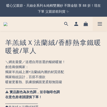
暖心父親節・天絲全系列＆純棉雙層紗 不限金額 享 88 折！現在
2026 全新 哈利波特寢室系列 預購 88 折 好評延長 ⚡️ 把握最後下
下單 父親節前到貨 ✨
單機會！
可機洗的獨立筒枕！全新天絲石墨烯獨立筒枕 限時買一送一🔥
羊羔絨Ｘ法蘭絨/香醇熱拿鐵暖
暖心父親節・天絲全系列＆純棉雙層紗 不限金額 享 88 折！現在
下單 父親節前到貨 ✨
暖被/單人
＼網友最愛／送禮自用首選的暢銷暖被！
創造兩個獨家：
獨家羊羔絨上層+法蘭絨內層的材質搭配
獨家格紋設計，百搭不撞款
暖被更蓄熱、肌膚接觸面更柔順無阻礙
⎯⎯⎯⎯⎯⎯⎯⎯⎯⎯⎯⎯⎯⎯⎯⎯⎯
⚠️ 實品顏色為灰色調，並非咖啡色調
在意色差者請謹慎下單！
⎯⎯⎯⎯⎯⎯⎯⎯⎯⎯⎯⎯⎯⎯⎯⎯⎯
●羊羔絨Ｘ法蘭絨材質