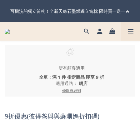
暖心父親節・天絲全系列＆純棉雙層紗 不限金額 享 88 折！現在
可機洗的獨立筒枕！全新天絲石墨烯獨立筒枕 限時買一送一🔥
下單 父親節前到貨 ✨
暖心父親節・天絲全系列＆純棉雙層紗 不限金額 享 88 折！現在
下單 父親節前到貨 ✨
所有顧客適用
全單：滿 1 件 指定商品 即享 9 折
適用通路：
網店
條款與細則
9折優惠(彼得爸與與蘇珊媽折扣碼)