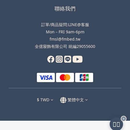
聯絡我們
訂單/商品疑問:LINE@客服
Mon－FRI 9am-6pm
fmsl@fmbed.tw
全億寢飾有限公司 統編29055600
$
TWD
繁體中文
✕
🧑‍✈️