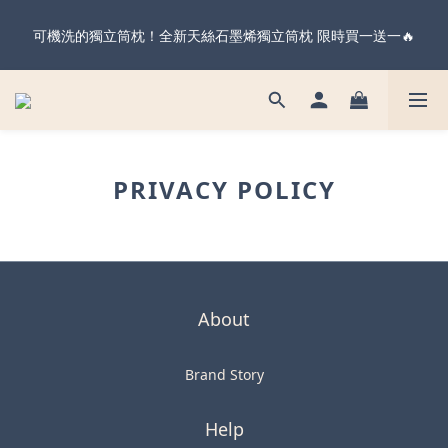
暖心父親節・天絲全系列＆純棉雙層紗 不限金額 享 88 折！現在
可機洗的獨立筒枕！全新天絲石墨烯獨立筒枕 限時買一送一🔥
下單 父親節前到貨 ✨
暖心父親節・天絲全系列＆純棉雙層紗 不限金額 享 88 折！現在
下單 父親節前到貨 ✨
PRIVACY POLICY
About
Brand Story
Help