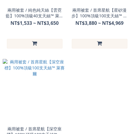
兩用被套 / 純色純天絲【雲霓
兩用被套 / 首席星航【星砂漫
藍】100%頂級40支天絲™ 萊賽
步】100%頂級100支天絲™ 萊
爾
賽爾
NT$1,533 ~ NT$3,650
NT$3,880 ~ NT$4,969
兩用被套 / 首席星航【深空座