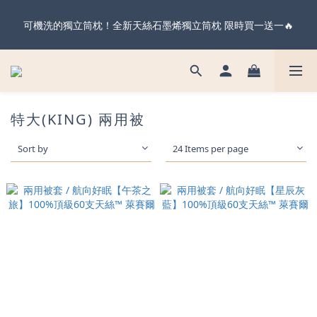
暖心父親節・天絲全系列＆純棉雙層紗 不限金額 享 88 折！現在
可機洗的獨立筒枕！全新天絲石墨烯獨立筒枕 限時買一送一🔥
下單 父親節前到貨 ✨
暖心父親節・天絲全系列＆純棉雙層紗 不限金額 享 88 折！現在
下單 父親節前到貨 ✨
特大(KING) 兩用被
Sort by
24 Items per page