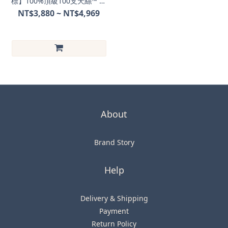
標】100%頂級100支天絲™ 萊
賽爾
NT$3,880 ~ NT$4,969
About
Brand Story
Help
Delivery & Shipping
Payment
Return Policy