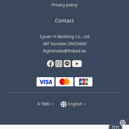
Privacy policy
Contact
Cyuan Yi Bedding Co., Ltd
VAT Number:29055600
flightmode@fmbed.tw
$
TWD
English
✕
🧑‍✈️