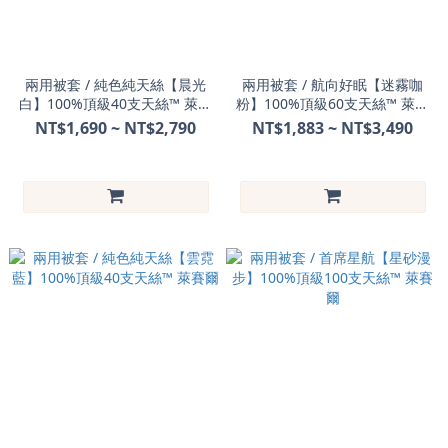
兩用被套 / 純色純天絲【晨光
兩用被套 / 航向好眠【迷霧咖
白】100%頂級40支天絲™ 萊賽
粉】100%頂級60支天絲™ 萊賽
爾
爾
NT$1,690 ~ NT$2,790
NT$1,883 ~ NT$3,490