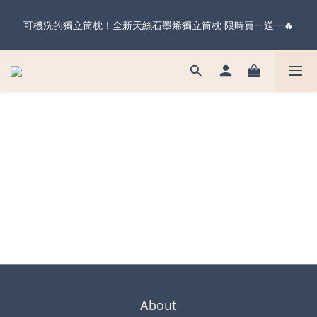
暖心父親節・天絲全系列＆純棉雙層紗 不限金額 享 88 折！現在
可機洗的獨立筒枕！全新天絲石墨烯獨立筒枕 限時買一送一🔥
下單 父親節前到貨 ✨
暖心父親節・天絲全系列＆純棉雙層紗 不限金額 享 88 折！現在
下單 父親節前到貨 ✨
About