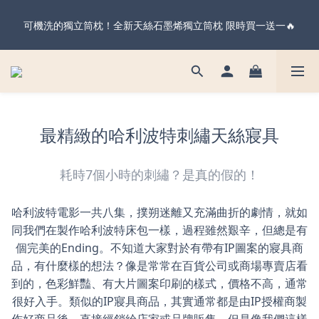
暖心父親節・天絲全系列＆純棉雙層紗 不限金額 享 88 折！現在
可機洗的獨立筒枕！全新天絲石墨烯獨立筒枕 限時買一送一🔥
下單 父親節前到貨 ✨
暖心父親節・天絲全系列＆純棉雙層紗 不限金額 享 88 折！現在
下單 父親節前到貨 ✨
最精緻的哈利波特刺繡天絲寢具
耗時7個小時的刺繡？是真的假的！
哈利波特電影一共八集，撲朔迷離又充滿曲折的劇情，就如
同我們在製作哈利波特床包一樣，過程雖然艱辛，但總是有
個完美的Ending。不知道大家對於有帶有IP圖案的寢具商
品，有什麼樣的想法？像是常常在百貨公司或商場專賣店看
到的，色彩鮮豔、有大片圖案印刷的樣式，價格不高，通常
很好入手。類似的IP寢具商品，其實通常都是由IP授權商製