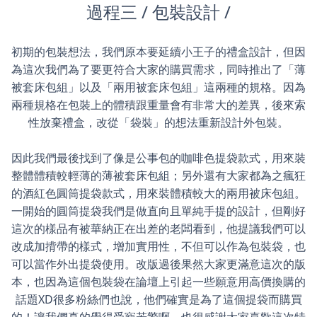
過程三 / 包裝設計 /
初期的包裝想法，我們原本要延續小王子的禮盒設計，但因
為這次我們為了要更符合大家的購買需求，同時推出了「薄
被套床包組」以及「兩用被套床包組」這兩種的規格。因為
兩種規格在包裝上的體積跟重量會有非常大的差異，後來索
性放棄禮盒，改從「袋裝」的想法重新設計外包裝。
因此我們最後找到了像是公事包的咖啡色提袋款式，用來裝
整體體積較輕薄的薄被套床包組；另外還有大家都為之瘋狂
的酒紅色圓筒提袋款式，用來裝體積較大的兩用被床包組。
一開始的圓筒提袋我們是做直向且單純手提的設計，但剛好
這次的樣品有被華納正在出差的老闆看到，他提議我們可以
改成加揹帶的樣式，增加實用性，不但可以作為包裝袋，也
可以當作外出提袋使用。改版過後果然大家更滿意這次的版
本，也因為這個包裝袋在論壇上引起一些願意用高價換購的
話題XD很多粉絲們也說，他們確實是為了這個提袋而購買