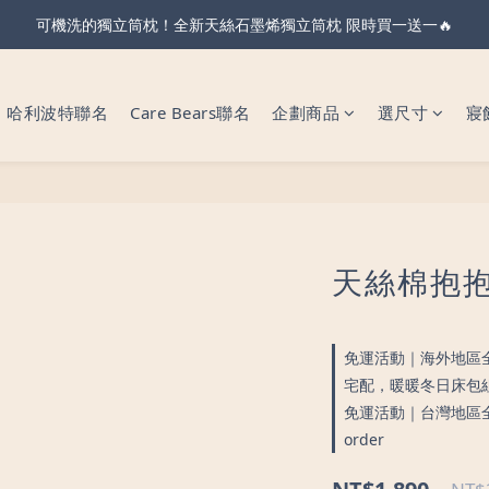
親節・天絲全系列＆純棉雙層紗 不限金額 享 88 折！現在下單 父親節前
親節・天絲全系列＆純棉雙層紗 不限金額 享 88 折！現在下單 父親節前
哈利波特聯名
Care Bears聯名
企劃商品
選尺寸
寢
天絲棉抱抱枕
免運活動｜海外地區全館滿
宅配，暖暖冬日床包組除外) 
免運活動｜台灣地區全館
order