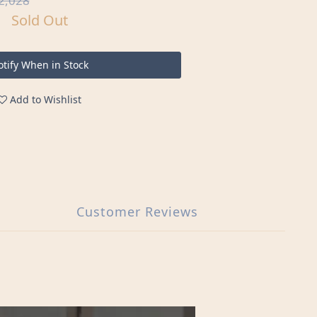
2,028
Sold Out
tify When in Stock
Add to Wishlist
Customer Reviews