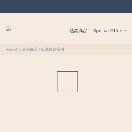
暖心父
暖心父
熱銷商品
Special Offers
View All
/
企劃商品
/
好眠枕頭系列