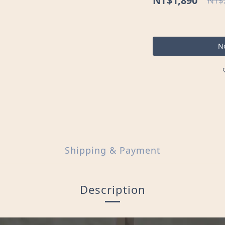
NT$1,890
NT$
No
Shipping & Payment
Description