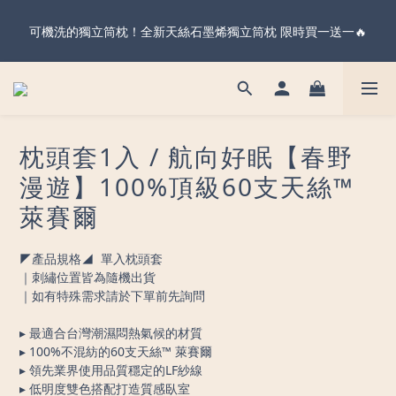
暖心父親節・天絲全系列＆純棉雙層紗 不限金額 享 88 折！現在
可機洗的獨立筒枕！全新天絲石墨烯獨立筒枕 限時買一送一🔥
下單 父親節前到貨 ✨
暖心父親節・天絲全系列＆純棉雙層紗 不限金額 享 88 折！現在
下單 父親節前到貨 ✨
枕頭套1入 / 航向好眠【春野
漫遊】100%頂級60支天絲™
萊賽爾
◤產品規格◢  單入枕頭套
｜刺繡位置皆為隨機出貨
｜如有特殊需求請於下單前先詢問
▸ 最適合台灣潮濕悶熱氣候的材質
▸ 100%不混紡的60支天絲™ 萊賽爾
▸ 領先業界使用品質穩定的LF紗線
▸ 低明度雙色搭配打造質感臥室