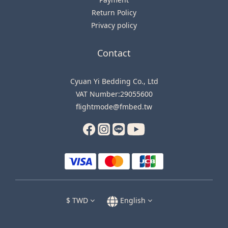
Return Policy
Privacy policy
Contact
Cyuan Yi Bedding Co., Ltd
VAT Number:29055600
flightmode@fmbed.tw
$
TWD
English