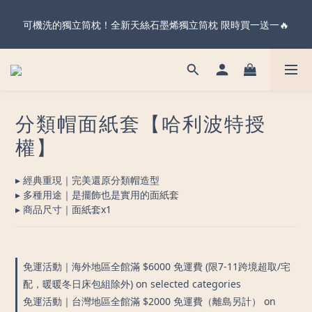
暖心父親節・天絲全系列＆純棉雙層紗 不限金額 享 88 折！現在
可機洗的獨立筒枕！全新天絲石墨烯獨立筒枕 限時買一送一🔥
下單 父親節前到貨 ✨
暖心父親節・天絲全系列＆純棉雙層紗 不限金額 享 88 折！現在
下單 父親節前到貨 ✨
分類帽面紙套【哈利波特授
權】
▸ 經典重現｜完美還原分類帽造型
▸ 多種用途｜是擺飾也是實用的面紙套
▸ 商品尺寸｜面紙套x1
免運活動｜海外地區全館滿 $6000 免運費 (限7-11跨境超取/宅
配，暖暖冬日床包組除外) on selected categories
免運活動｜台灣地區全館滿 $2000 免運費（離島另計） on