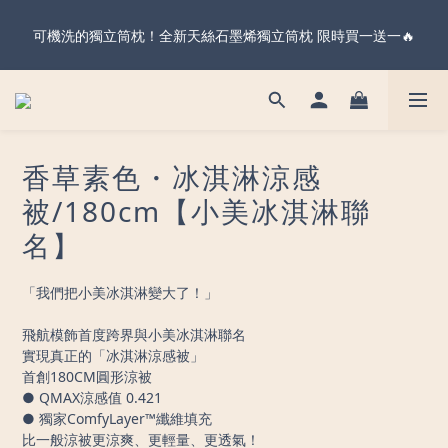
暖心父親節・天絲全系列＆純棉雙層紗 不限金額 享 88 折！現在
可機洗的獨立筒枕！全新天絲石墨烯獨立筒枕 限時買一送一🔥
下單 父親節前到貨 ✨
暖心父親節・天絲全系列＆純棉雙層紗 不限金額 享 88 折！現在
下單 父親節前到貨 ✨
香草素色・冰淇淋涼感
被/180cm【小美冰淇淋聯
名】
「我們把小美冰淇淋變大了！」
飛航模飾首度跨界與小美冰淇淋聯名
實現真正的「冰淇淋涼感被」
首創180CM圓形涼被
● QMAX涼感值 0.421
● 獨家ComfyLayer™纖維填充
比一般涼被更涼爽、更輕量、更透氣！