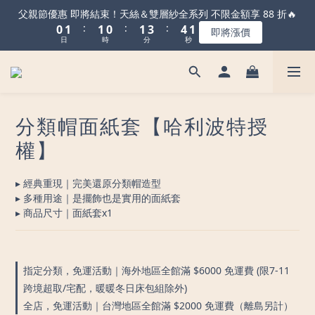
1
2
2
1
2
4
5
1
父親節優惠 即將結束！天絲＆雙層紗全系列 不限金額享 88 折🔥
:
:
:
0
1
1
0
1
3
4
0
即將漲價
日
時
分
秒
0
0
0
2
3
1
2
0
1
0
分類帽面紙套【哈利波特授
權】
▸ 經典重現｜完美還原分類帽造型
▸ 多種用途｜是擺飾也是實用的面紙套
▸ 商品尺寸｜面紙套x1
指定分類，免運活動｜海外地區全館滿 $6000 免運費 (限7-11
跨境超取/宅配，暖暖冬日床包組除外)
全店，免運活動｜台灣地區全館滿 $2000 免運費（離島另計）