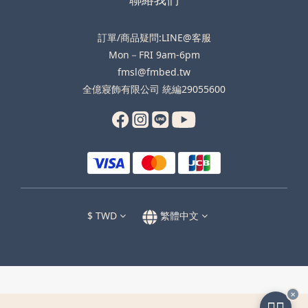
訂單/商品疑問:LINE@客服
Mon－FRI 9am-6pm
fmsl@fmbed.tw
全億寢飾有限公司 統編29055600
$
TWD
繁體中文
✕
🧑‍✈️