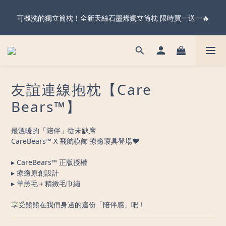
暖心父親節・天絲全系列＆純棉雙層紗 不限金額 享 88 折！現在
可機洗的獨立筒枕！全新天絲石墨烯獨立筒枕 限時買一送一🔥
下單 父親節前到貨 ✨
暖心父親節・天絲全系列＆純棉雙層紗 不限金額 享 88 折！現在
下單 父親節前到貨 ✨
友誼連線抱枕【Care
Bears™】
最溫暖的「陪伴」從未缺席
CareBears™ X 飛航模飾 療癒寢具登場❤
▸ CareBears™ 正版授權
▸ 療癒原創設計
▸ 羊羔毛＋精緻毛巾繡
享受熊熊在我們身邊的這份「陪伴感」吧！