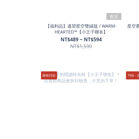
售完
【福利品】遙望星空雙絨毯 / WARM-
星空夢
HEARTED™【小王子聯名】
NT$489 ~ NT$594
NT$1,590
限時33折
79折・