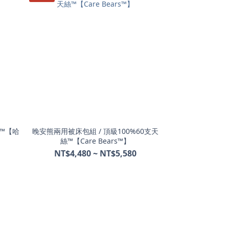
絲™【哈
晚安熊兩用被床包組 / 頂級100%60支天
絲™【Care Bears™】
NT$4,480 ~ NT$5,580