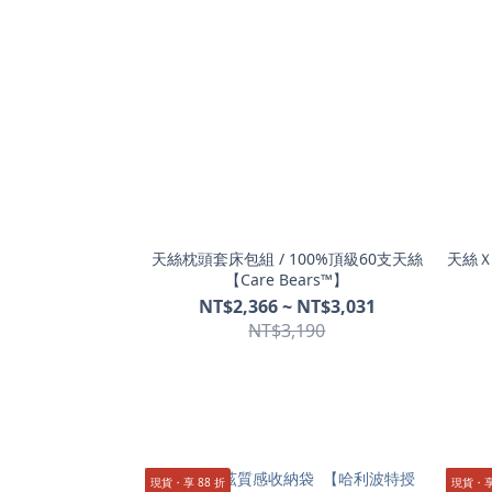
天絲枕頭套床包組 / 100%頂級60支天絲
天絲Ｘ
【Care Bears™】
NT$2,366 ~ NT$3,031
NT$3,190
現貨・享 88 折
現貨・享