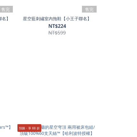
售完
售完
聯名】
星空藍刺繡室內拖鞋【小王子聯名】
NT$224
NT$599
預購・享 88 折