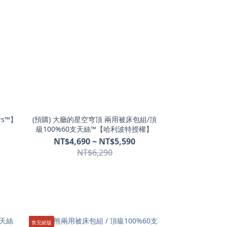
rs™】
(預購) 大廳的星空穹頂 兩用被床包組/頂
級100%60支天絲™【哈利波特授權】
NT$4,690 ~ NT$5,590
NT$6,290
售完絕版