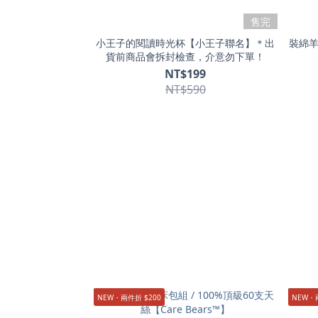
售完
小王子的閱讀時光杯【小王子聯名】＊出
裝綿羊
貨前商品會拆封檢查，介意勿下單！
NT$199
NT$590
NEW・兩件折 $200
NEW・