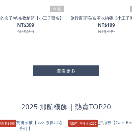
售完
的盒子/帆布收納籃【小王子聯名】
旅行百寶箱/皮革收納盤【小王子
NT$399
NT$199
NT$499
NT$399
查看更多
2025 飛航模飾｜熱賣TOP20
兩件折$100
NEW・兩件折 $200