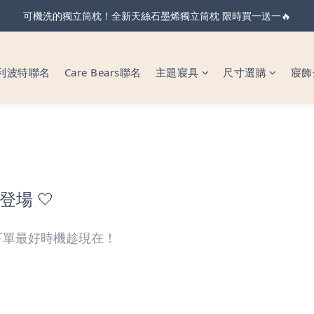
親節・天絲全系列＆純棉雙層紗 不限金額 享 88 折！現在下單 父親節前
可機洗的獨立筒枕！全新天絲石墨烯獨立筒枕 限時買一送一🔥
親節・天絲全系列＆純棉雙層紗 不限金額 享 88 折！現在下單 父親節前
利波特聯名
Care Bears聯名
主題寢具
尺寸選購
寢飾
登場 🤍
！下單最好時機趁現在！