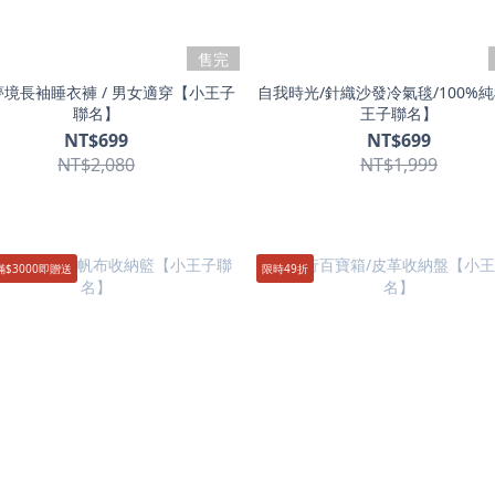
售完
境長袖睡衣褲 / 男女適穿【小王子
自我時光/針織沙發冷氣毯/100%
聯名】
王子聯名】
NT$699
NT$699
NT$2,080
NT$1,999
滿$3000即贈送
限時49折