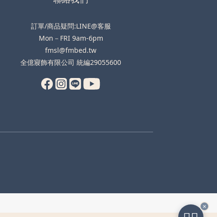
訂單/商品疑問:LINE@客服
Mon－FRI 9am-6pm
fmsl@fmbed.tw
全億寢飾有限公司 統編29055600
✕
🧑‍✈️