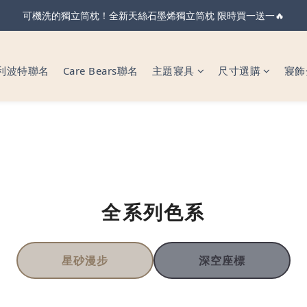
親節・天絲全系列＆純棉雙層紗 不限金額 享 88 折！現在下單 父親節前
可機洗的獨立筒枕！全新天絲石墨烯獨立筒枕 限時買一送一🔥
親節・天絲全系列＆純棉雙層紗 不限金額 享 88 折！現在下單 父親節前
利波特聯名
Care Bears聯名
主題寢具
尺寸選購
寢飾
全系列色系
星砂漫步
深空座標