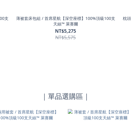
00支
薄被套床包組 / 首席星航【深空座標】100%頂級100支
枕頭
天絲™ 萊賽爾
NT$5,275
NT$5,575
｜單品選購區｜