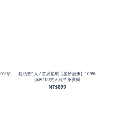
00%頂
枕頭套2入 / 首席星航【星砂漫步】100%
頂級100支天絲™ 萊賽爾
NT$899