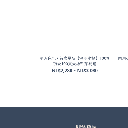
單入床包 / 首席星航【深空座標】100%
兩用被
頂級100支天絲™ 萊賽爾
NT$2,280 ~ NT$3,080
關於飛航