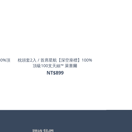
00%頂
枕頭套2入 / 首席星航【深空座標】100%
頂級100支天絲™ 萊賽爾
NT$899
聯絡我們