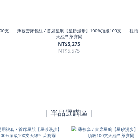
00支
薄被套床包組 / 首席星航【星砂漫步】100%頂級100支
枕頭
天絲™ 萊賽爾
NT$5,275
NT$5,575
｜單品選購區｜