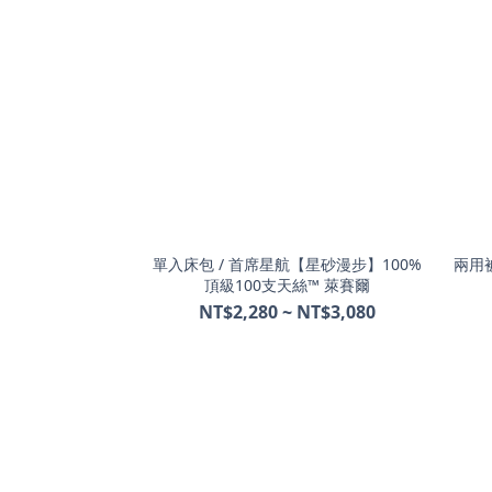
單入床包 / 首席星航【星砂漫步】100%
兩用被
頂級100支天絲™ 萊賽爾
NT$2,280 ~ NT$3,080