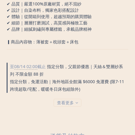
✔ 品質｜嚴選100%原廠材質，絕不混紗
✔ 設計｜自染布料，獨家色彩搭配設計
✔ 體驗｜從開箱到使用，超越預期的購買體驗
✔ 細節｜層層打磨測試，高質感與極致工藝
✔ 品牌｜細膩刺繡與專屬標籤，承載品牌精神
▎商品內容物：薄被套＋枕頭套＋床包
至
08/14 02:00
截止
指定分類，父親節優惠｜天絲＆雙層紗系
列 不限金額 88 折
指定分類，免運活動｜海外地區全館滿 $6000 免運費 (限7-11
跨境超取/宅配，暖暖冬日床包組除外)
查看更多