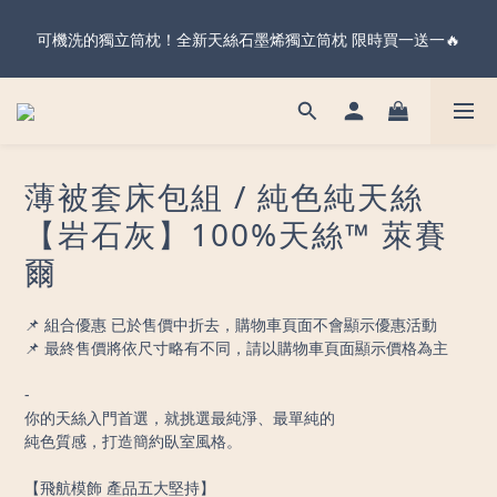
暖心父親節・天絲全系列＆純棉雙層紗 不限金額 享 88 折！現在
可機洗的獨立筒枕！全新天絲石墨烯獨立筒枕 限時買一送一🔥
下單 父親節前到貨 ✨
暖心父親節・天絲全系列＆純棉雙層紗 不限金額 享 88 折！現在
下單 父親節前到貨 ✨
薄被套床包組 / 純色純天絲
【岩石灰】100%天絲™ 萊賽
爾
📌 組合優惠 已於售價中折去，購物車頁面不會顯示優惠活動
📌 最終售價將依尺寸略有不同，請以購物車頁面顯示價格為主
-
你的天絲入門首選，就挑選最純淨、最單純的
純色質感，打造簡約臥室風格。
【飛航模飾 產品五大堅持】