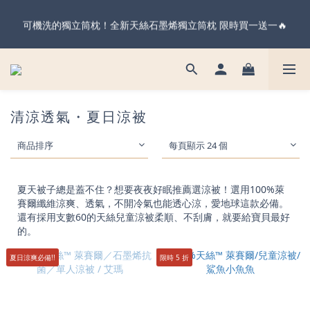
暖心父親節・天絲全系列＆純棉雙層紗 不限金額 享 88 折！現在
可機洗的獨立筒枕！全新天絲石墨烯獨立筒枕 限時買一送一🔥
下單 父親節前到貨 ✨
暖心父親節・天絲全系列＆純棉雙層紗 不限金額 享 88 折！現在
下單 父親節前到貨 ✨
清涼透氣・夏日涼被
商品排序
每頁顯示 24 個
夏天被子總是蓋不住？想要夜夜好眠推薦選涼被！選用100%萊
賽爾纖維涼爽、透氣，不開冷氣也能透心涼，愛地球這款必備。
還有採用支數60的天絲兒童涼被柔順、不刮膚，就要給寶貝最好
的。
夏日涼爽必備!!
限時 5 折