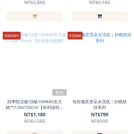
NT$2,880
NT$9,160
現貨熱賣中
年度熱銷
售完
四學院涼被/頂級100%60支天
包你滿意雲朵水洗枕｜好眠枕
絲™/120x150cm/【哈利波特授
頭系列
權】
NT$1,180
NT$799
NT$1,580
NT$999