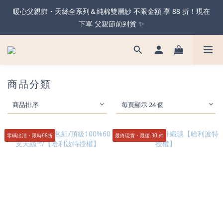
暖心父親節・天絲全系列＆純棉雙層紗 不限金額 享 88 折！現在
暖心父親節・天絲全系列＆純棉雙層紗 不限金額 享 88 折！現在
下單 父親節前到貨 ✨
下單 父親節前到貨 ✨
2026 全新 哈利波特寢室系列 預購 88 折 好評延長 ⚡️ 把握最後下
單機會！
商品分類
可機洗的獨立筒枕！全新天絲石墨烯獨立筒枕 限時買一送一🔥
商品排序
每頁顯示 24 個
暖心父親節・天絲全系列＆純棉雙層紗 不限金額 享 88 折！現在
下單 父親節前到貨 ✨
零碼出清・限時68折
最終現貨・最後 30 件