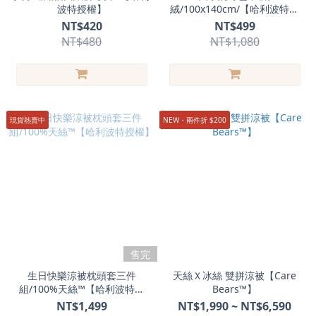
波特授權】
絨/100x140cm/【哈利波特授
權】
NT$420
NT$499
NT$480
NT$1,080
現貨熱賣中
NEW・兩件折 $200
售完
生日快樂涼被枕頭套三件
天絲Ｘ冰絲 雙拼涼被【Care
組/100%天絲™【哈利波特授
Bears™】
權】
NT$1,499
NT$1,990 ~ NT$6,590