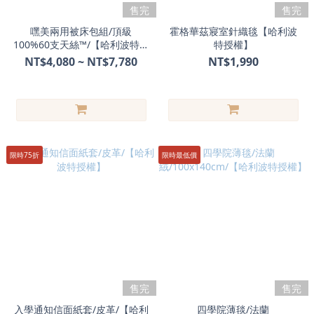
售完
售完
嘿美兩用被床包組/頂級
霍格華茲寢室針織毯【哈利波
100%60支天絲™/【哈利波特授
特授權】
權】
NT$4,080 ~ NT$7,780
NT$1,990
限時75折
限時最低價
售完
售完
入學通知信面紙套/皮革/【哈利
四學院薄毯/法蘭