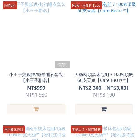
限時5折
NEW・兩件折 $200
售完
小王子與狐狸/短袖睡衣套裝
天絲枕頭套床包組 / 100%頂級
【小王子聯名】
60支天絲【Care Bears™】
NT$999
NT$2,366 ~ NT$3,031
NT$1,980
NT$3,190
兩用被床包組
零碼出清・限時68折