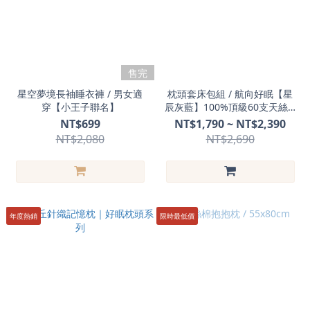
售完
星空夢境長袖睡衣褲 / 男女適
枕頭套床包組 / 航向好眠【星
穿【小王子聯名】
辰灰藍】100%頂級60支天絲™
萊賽爾
NT$699
NT$1,790 ~ NT$2,390
NT$2,080
NT$2,690
年度熱銷
限時最低價