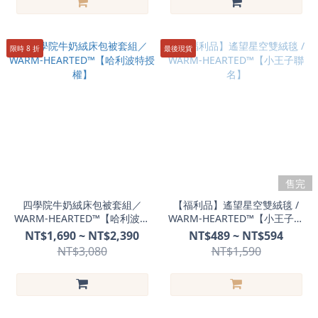
限時 8 折
最後現貨
售完
四學院牛奶絨床包被套組／
【福利品】遙望星空雙絨毯 /
WARM-HEARTED™️【哈利波特
WARM-HEARTED™【小王子聯
授權】
名】
NT$1,690 ~ NT$2,390
NT$489 ~ NT$594
NT$3,080
NT$1,590