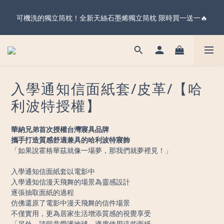
暖心父親節・天絲全系列＆純棉雙層紗 不限金額 享 88 折！現在
可機洗的獨立筒枕！全新天絲石墨烯獨立筒枕 限時買一送一🔥
下單 父親節前到貨 ✨
暖心父親節・天絲全系列＆純棉雙層紗 不限金額 享 88 折！現在
下單 父親節前到貨 ✨
入學通知信面紙套/皮革/【哈
利波特授權】
華納兄弟首次授權台灣寢具品牌
攜手打造質感舒適兼具的哈利波特寢飾
「如果說霍格華茲就像一場夢，那我們就夢裡見！」
入學通知信面紙套以電影中
入學通知信漫天飛舞的場景為靈感設計
逐張抽取面紙的過程
仿佛還原了電影中漫天飛舞的信件場景
不僅實用，更為居家生活增添質感的視覺享受
「另外，請留意愛護地球，適度使用這些面紙。」