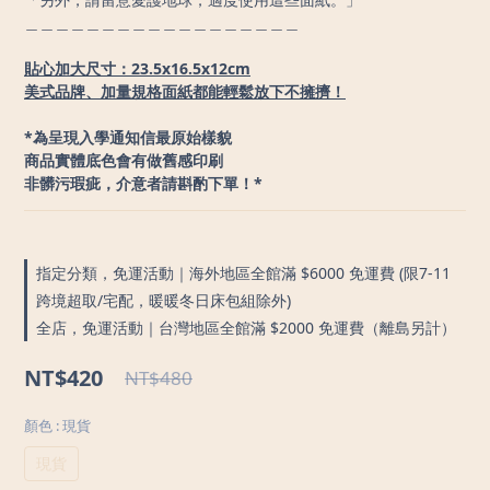
＿＿＿＿＿＿＿＿＿＿＿＿＿＿＿＿＿＿
貼心加大尺寸：23.5x16.5x12cm
美式品牌、加量規格面紙都能輕鬆放下不擁擠！
*為呈現入學通知信最原始樣貌
商品實體底色會有做舊感印刷
非髒污瑕疵，介意者請斟酌下單！*
指定分類，免運活動｜海外地區全館滿 $6000 免運費 (限7-11
跨境超取/宅配，暖暖冬日床包組除外)
全店，免運活動｜台灣地區全館滿 $2000 免運費（離島另計）
NT$420
NT$480
顏色
: 現貨
現貨