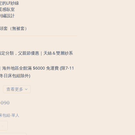
定的LF紗線
質感臥室
刺繡設計
枕頭套（無被套）
定分類，父親節優惠｜天絲＆雙層紗系
外地區全館滿 $6000 免運費 (限7-11
冬日床包組除外)
查看更多
,090
床包組-單人
－－