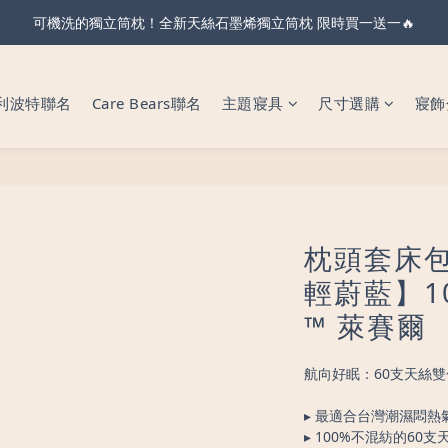
可機洗的獨立筒枕！全新天絲石墨烯獨立筒枕 限時買一送一🔥
親節・天絲全系列＆純棉雙層紗 不限金額 享 88 折！現在下單 父親節前
親節・天絲全系列＆純棉雙層紗 不限金額 享 88 折！現在下單 父親節前
利波特聯名
Care Bears聯名
主題寢具
尺寸選購
寢飾
枕頭套床包
輕蔚藍】1
™ 萊賽爾
航向好眠：60支天絲
▸ 最適合台灣潮濕悶熱
▸ 100%不混紡的60支