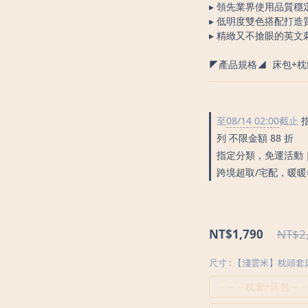
▸ 領先業界使用品質穩
▸ 低明度雙色搭配打造
▸ 精緻又不搶眼的英文
◤產品規格◢  床包+
至
08/14 02:00
截止
指
列 不限金額 88 折
指定分類，免運活動｜海
跨境超取/宅配，暖暖
NT$1,790
NT$2
尺寸
: 【淺雲米】枕頭套
－－－枕套+床包－