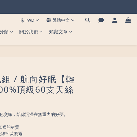
到貨 ✨
到貨 ✨
$
TWD
繁體中文
分類
關於我們
知識文章
立即購買
組 / 航向好眠【輕
00%頂級60支天絲
雙色交織，陪你沉浸在無重力的好夢。
氣候的材質
天絲™ 萊賽爾