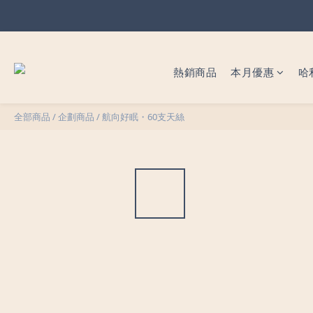
暖心父
暖心父
熱銷商品
本月優惠
哈
全部商品
/
企劃商品
/
航向好眠・60支天絲