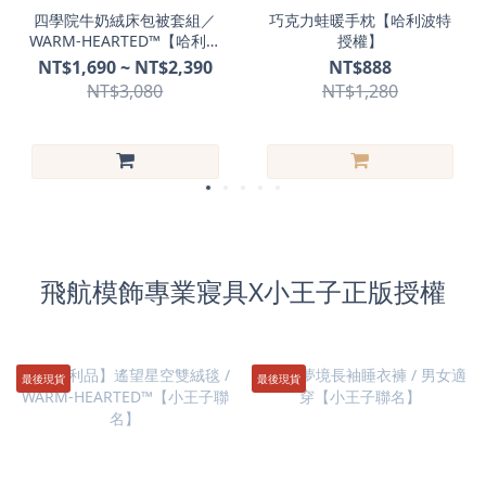
四學院牛奶絨床包被套組／
巧克力蛙暖手枕【哈利波特
WARM-HEARTED™️【哈利波
授權】
特授權】
NT$1,690 ~ NT$2,390
NT$888
NT$3,080
NT$1,280
飛航模飾專業寢具X小王子正版授權
最後現貨
最後現貨