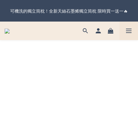
暖心父親節・天絲全系列＆純棉雙層紗 不限金額 享 88 折！現在
可機洗的獨立筒枕！全新天絲石墨烯獨立筒枕 限時買一送一🔥
下單 父親節前到貨 ✨
暖心父親節・天絲全系列＆純棉雙層紗 不限金額 享 88 折！現在
下單 父親節前到貨 ✨