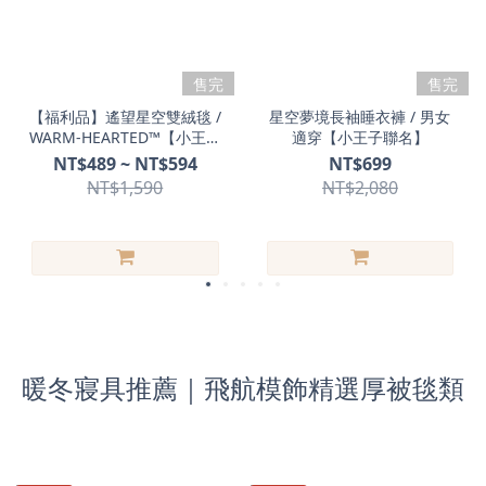
售完
售完
【福利品】遙望星空雙絨毯 /
星空夢境長袖睡衣褲 / 男女
WARM-HEARTED™【小王子
適穿【小王子聯名】
聯名】
NT$489 ~ NT$594
NT$699
NT$1,590
NT$2,080
暖冬寢具推薦｜飛航模飾精選厚被毯類