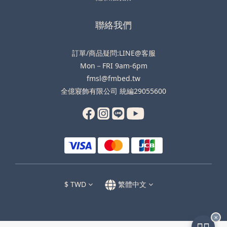
聯絡我們
訂單/商品疑問:LINE@客服
Mon－FRI 9am-6pm
fmsl@fmbed.tw
全億寢飾有限公司 統編29055600
$
TWD
繁體中文
✕
🧑‍✈️