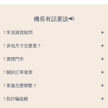
機長有話要說📢
𖥣 常見購買疑問
𖥣 床包尺寸怎麼選？
𖥣 實體門市
𖥣 關於訂單發票
𖥣 客服怎麼聯繫？
𖥣 防詐騙提醒