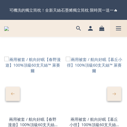
暖心父親節・天絲全系列＆純棉雙層紗 不限金額 享 88 折！現在
可機洗的獨立筒枕！全新天絲石墨烯獨立筒枕 限時買一送一🔥
下單 父親節前到貨 ✨
暖心父親節・天絲全系列＆純棉雙層紗 不限金額 享 88 折！現在
下單 父親節前到貨 ✨
兩用被套 / 航向好眠【春野
兩用被套 / 航向好眠【暮丘
漫遊】100%頂級60支天絲™
小徑】100%頂級60支天絲™