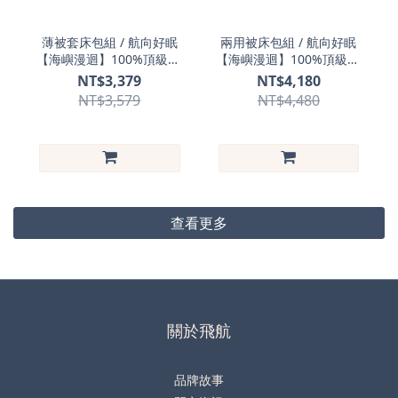
薄被套床包組 / 航向好眠
兩用被床包組 / 航向好眠
【海嶼漫迴】100%頂級60
【海嶼漫迴】100%頂級60
支天絲™ 萊賽爾
支天絲™ 萊賽爾
NT$3,379
NT$4,180
NT$3,579
NT$4,480
查看更多
關於飛航
品牌故事