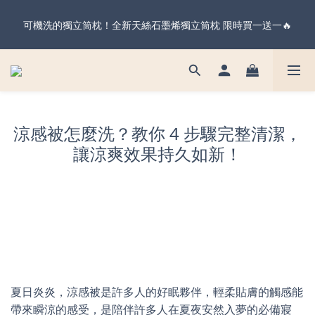
暖心父親節・天絲全系列＆純棉雙層紗 不限金額 享 88 折！現在
可機洗的獨立筒枕！全新天絲石墨烯獨立筒枕 限時買一送一🔥
下單 父親節前到貨 ✨
暖心父親節・天絲全系列＆純棉雙層紗 不限金額 享 88 折！現在
下單 父親節前到貨 ✨
涼感被怎麼洗？教你 4 步驟完整清潔，
讓涼爽效果持久如新！
夏日炎炎，涼感被是許多人的好眠夥伴，輕柔貼膚的觸感能
帶來瞬涼的感受，是陪伴許多人在夏夜安然入夢的必備寢