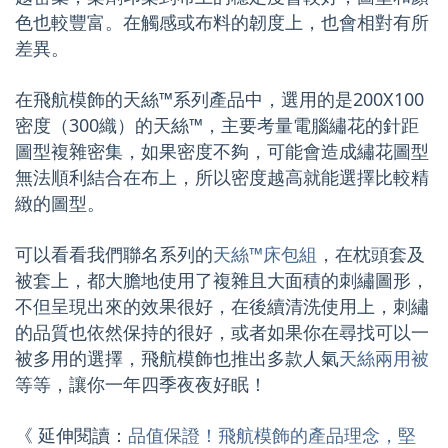
色也較豐富。在觸感或布料的韌度上，也會相對有所
差異。
在飛航模飾的天絲™系列產品中，選用的是200X100
密度（300織）的天絲™，主要考量電腦繡花的針距
圖型複雜密集，如果密度不夠，可能會造成繡花圖型
無法順利結合在布上，所以密度越高就能選擇比較精
緻的圖型。
可以看看我們聯名系列的
天絲™床包組
，在枕頭套及
被套上，都大膽地使用了複雜且大面積的刺繡圖形，
不但呈現出來的效果很好，在後續清洗使用上，刺繡
的品質也依然保持的很好，或者如果你在尋找可以一
被多用的選擇，飛航模飾也推出多款人氣
天絲兩用被
等等，讓你一年四季夜夜好眠！
《 延伸閱讀：
品值保證！飛航模飾的產品理念，堅