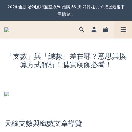
2026 全新 哈利波特寢室系列 預購 88 折 好評延長 ⚡️ 把握最後下
暖心父親節・天絲全系列＆純棉雙層紗 不限金額 享 88 折！現在
下單 父親節前到貨 ✨
單機會！
可機洗的獨立筒枕！全新天絲石墨烯獨立筒枕 限時買一送一🔥
暖心父親節・天絲全系列＆純棉雙層紗 不限金額 享 88 折！現在
「支數」與「織數」差在哪？意思與換
下單 父親節前到貨 ✨
算方式解析！購買寢飾必看！
天絲支數與織數文章導覽