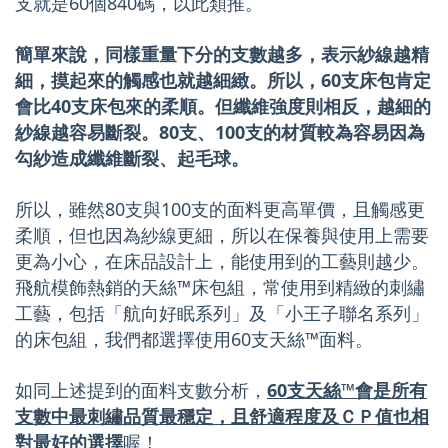
支就是60個840碼，以此類推。
簡單來說，同樣重量下分的支數越多，表示紗線越精
細，摸起來的觸感也就越細緻。所以，60支床包肯定
會比40支床包來的柔順。但纖維強度則相反，越細的
紗線越容易斷裂。80支、100支的材質較為容易因為
勾紗造成纖維斷裂、起毛球。
所以，雖然80支與100支的面料更高單價，且觸感更
柔順，但也因為紗線更細，所以在保養與使用上需要
更為小心，在床品設計上，能使用到的工藝則越少。
飛航模飾熱銷的天絲™床包組，常使用到精緻的刺繡
工藝，包括「航向好眠系列」及「小王子聯名系列」
的床包組，我們都選擇使用60支天絲™面料。
如同上述提到的面料支數分析，
60支天絲™會是所有
支數中最刺繡品質最穩定，且舒適程度及ＣＰ值也相
對最好的選擇
喔！