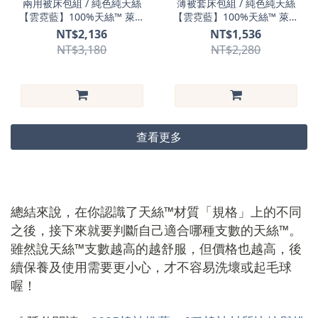
兩用被床包組 / 純色純天絲
薄被套床包組 / 純色純天絲
【雲霓藍】100%天絲™ 萊賽
【雲霓藍】100%天絲™ 萊賽
爾
爾
NT$2,136
NT$1,536
NT$3,180
NT$2,280
查看更多
總結來說，在你認識了天絲™材質「規格」上的不同
之後，接下來就要判斷自己適合哪種支數的天絲™。
雖然說天絲™支數越高的越舒服，但價格也越高，後
續保養及使用需要更小心，才不容易洗壞或起毛球
喔！